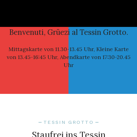
Benvenuti, Grüezi al Tessin Grotto.
Mittagskarte von 11.30-13.45 Uhr, Kleine Karte
von 13.45-16:45 Uhr, Abendkarte von 17:30-20.45
Uhr
TESSIN GROTTO
Staufrei ins Tessin